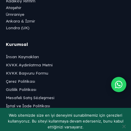
Kadıköy Rıhtım
Ataşehir
Ümraniye
Ankara & İzmir
Londra (UK)
Kurumsal
İnsan Kaynakları
KVKK Aydınlatma Metni
KVKK Başvuru Formu
Çerez Politikası
Gizlilik Politikası
Mesafeli Satış Sözleşmesi
İptal ve İade Politikası
Web sitemizde size en iyi deneyimi sunabilmemiz için çerezleri
kullanıyoruz. Bu siteyi kullanmaya devam ederseniz, bunu kabul
ettiğinizi varsayarız.