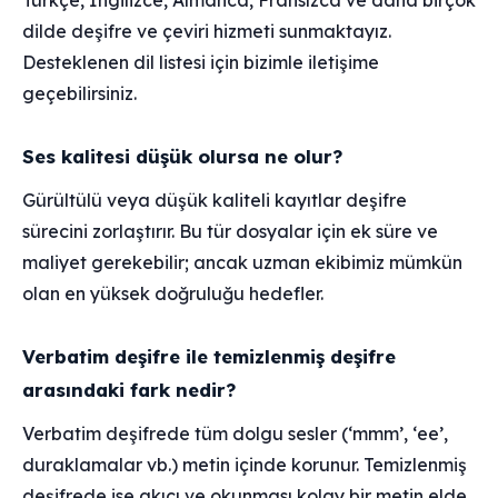
Türkçe, İngilizce, Almanca, Fransızca ve daha birçok
dilde deşifre ve çeviri hizmeti sunmaktayız.
Desteklenen dil listesi için bizimle iletişime
geçebilirsiniz.
Ses kalitesi düşük olursa ne olur?
Gürültülü veya düşük kaliteli kayıtlar deşifre
sürecini zorlaştırır. Bu tür dosyalar için ek süre ve
maliyet gerekebilir; ancak uzman ekibimiz mümkün
olan en yüksek doğruluğu hedefler.
Verbatim deşifre ile temizlenmiş deşifre
arasındaki fark nedir?
Verbatim deşifrede tüm dolgu sesler (‘mmm’, ‘ee’,
duraklamalar vb.) metin içinde korunur. Temizlenmiş
deşifrede ise akıcı ve okunması kolay bir metin elde