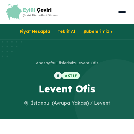
Fiyat Hesapla
Teklif Al
Şubelerimiz
Anasayfa
›
Ofislerimiz
›
Levent Ofis
5
AKTIF
Levent Ofis
İstanbul (Avrupa Yakası) / Levent