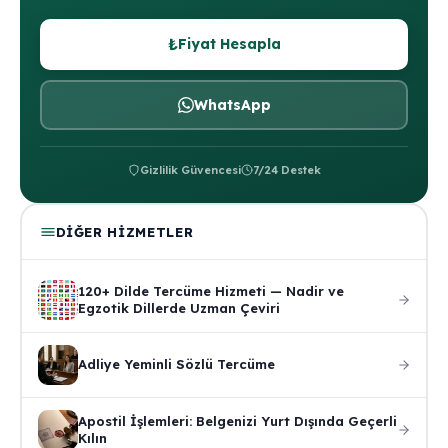
₺
Fiyat Hesapla
WhatsApp
Gizlilik Güvencesi
7/24 Destek
DIĞER HIZMETLER
120+ Dilde Tercüme Hizmeti — Nadir ve
Egzotik Dillerde Uzman Çeviri
Adliye Yeminli Sözlü Tercüme
Apostil İşlemleri: Belgenizi Yurt Dışında Geçerli
Kılın