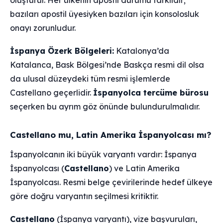
oluşturur. Her ülkenin apostil durumu farklıdır;
bazıları apostil üyesiyken bazıları için konsolosluk
onayı zorunludur.
İspanya Özerk Bölgeleri:
Katalonya’da
Katalanca, Bask Bölgesi’nde Baskça resmi dil olsa
da ulusal düzeydeki tüm resmi işlemlerde
Castellano geçerlidir.
İspanyolca tercüme bürosu
seçerken bu ayrım göz önünde bulundurulmalıdır.
Castellano mu, Latin Amerika İspanyolcası mı?
İspanyolcanın iki büyük varyantı vardır: İspanya
İspanyolcası (
Castellano
) ve Latin Amerika
İspanyolcası. Resmi belge çevirilerinde hedef ülkeye
göre doğru varyantın seçilmesi kritiktir.
Castellano
(İspanya varyantı), vize başvuruları,