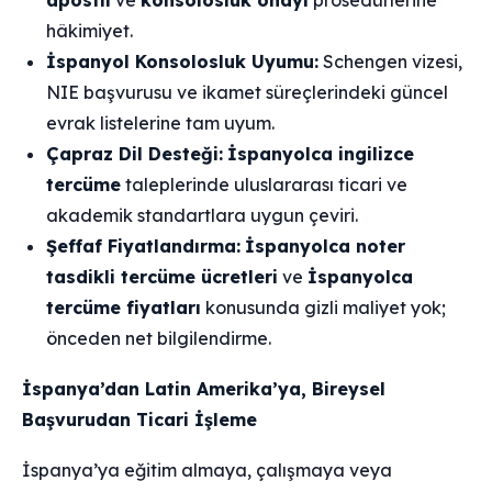
apostil
ve
konsolosluk onayı
prosedürlerine
hâkimiyet.
İspanyol Konsolosluk Uyumu:
Schengen vizesi,
NIE başvurusu ve ikamet süreçlerindeki güncel
evrak listelerine tam uyum.
Çapraz Dil Desteği:
İspanyolca ingilizce
tercüme
taleplerinde uluslararası ticari ve
akademik standartlara uygun çeviri.
Şeffaf Fiyatlandırma:
İspanyolca noter
tasdikli tercüme ücretleri
ve
İspanyolca
tercüme fiyatları
konusunda gizli maliyet yok;
önceden net bilgilendirme.
İspanya’dan Latin Amerika’ya, Bireysel
Başvurudan Ticari İşleme
İspanya’ya eğitim almaya, çalışmaya veya