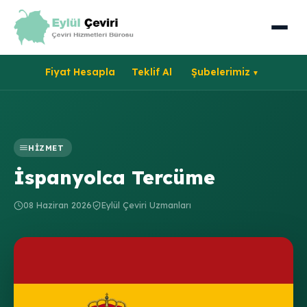
Fiyat Hesapla
Teklif Al
Şubelerimiz
HIZMET
İspanyolca Tercüme
08 Haziran 2026
Eylül Çeviri Uzmanları