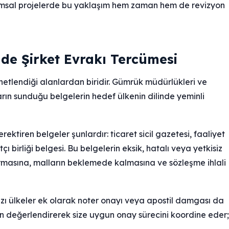
rumsal projelerde bu yaklaşım hem zaman hem de revizyon
nde Şirket Evrakı Tercümesi
enetlendiği alanlardan biridir. Gümrük müdürlükleri ve
ların sunduğu belgelerin hedef ülkenin dilinde yeminli
ektiren belgeler şunlardır: ticaret sicil gazetesi, faaliyet
ı birliği belgesi. Bu belgelerin eksik, hatalı veya yetkisiz
rmasına, malların beklemede kalmasına ve sözleşme ihlali
azı ülkeler ek olarak noter onayı veya apostil damgası da
en değerlendirerek size uygun onay sürecini koordine eder;