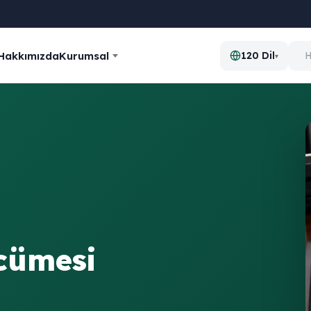
Hakkımızda
Kurumsal
120 Dil
▾
rcümesi