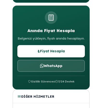
Anında Fiyat Hesapla
Belgenizi yükleyin, fiyatı anında hesaplayın.
₺
Fiyat Hesapla
WhatsApp
Gizlilik Güvencesi
7/24 Destek
DIĞER HIZMETLER