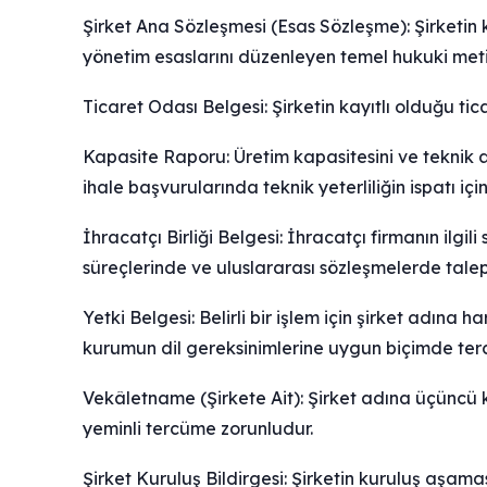
Şirket Ana Sözleşmesi (Esas Sözleşme): Şirketin k
yönetim esaslarını düzenleyen temel hukuki metin
Ticaret Odası Belgesi: Şirketin kayıtlı olduğu tic
Kapasite Raporu: Üretim kapasitesini ve teknik al
ihale başvurularında teknik yeterliliğin ispatı için
İhracatçı Birliği Belgesi: İhracatçı firmanın ilgi
süreçlerinde ve uluslararası sözleşmelerde talep 
Yetki Belgesi: Belirli bir işlem için şirket adına
kurumun dil gereksinimlerine uygun biçimde terc
Vekâletname (Şirkete Ait): Şirket adına üçüncü kişi
yeminli tercüme zorunludur.
Şirket Kuruluş Bildirgesi: Şirketin kuruluş aşama