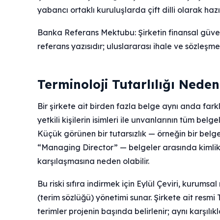
yabancı ortaklı kuruluşlarda çift dilli olarak haz
Banka Referans Mektubu: Şirketin finansal güven
referans yazısıdır; uluslararası ihale ve sözleşme 
Terminoloji Tutarlılığı Nede
Bir şirkete ait birden fazla belge aynı anda far
yetkili kişilerin isimleri ile unvanlarının tüm bel
Küçük görünen bir tutarsızlık — örneğin bir b
“Managing Director” — belgeler arasında kimlik ç
karşılaşmasına neden olabilir.
Bu riski sıfıra indirmek için Eylül Çeviri, kurum
(terim sözlüğü) yönetimi sunar. Şirkete ait resmi 
terimler projenin başında belirlenir; aynı karşıl