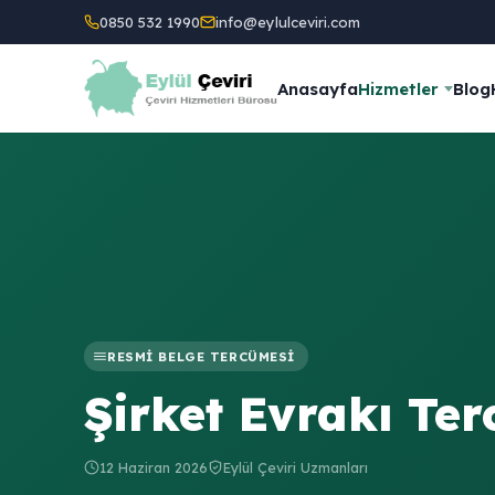
0850 532 1990
info@eylulceviri.com
Anasayfa
Hizmetler
Blog
RESMI BELGE TERCÜMESI
Şirket Evrakı Te
12 Haziran 2026
Eylül Çeviri Uzmanları