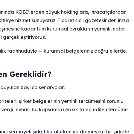
alanında KOBİ’lerden büyük holdinglara, ihracatçılardan
itleye hizmet sunuyoruz. Ticaret sicil gazetesinden imza
leşmesine kadar tüm kurumsal evrakların yeminli, noter
i gerçekleştiriyoruz.
zlilik taahhüdüyle — kurumsal belgeleriniz doğru ellerde.
n Gereklidir?
 duyulan başlıca senaryolar:
teleri, şirket belgelerinin yeminli tercümesini zorunlu
i ve vergi levhası bu kapsamda en sık talep edilen tercüme
ncı sermayeli şirket kurulurken ya da mevcut bir şirkete