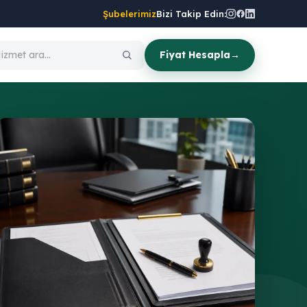
Şubelerimiz
Bizi Takip Edin:
Fiyat Hesapla
→