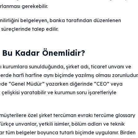
ırlanması gerekebilir.
ilirliğini belgeleyen, banka tarafından düzenlenen
süreçlerinde talep edilir.
n Bu Kadar Önemlidir?
klı kurumlara sunulduğunda, şirket adı, ticaret unvanı ve
gelerde harfi harfine aynı biçimde yazılmış olması zorunludur
elgede “Genel Müdür” yazarken diğerinde “CEO” veya
elişkisi yaratabilir ve kurumun soru işaretleriyle
sal müşterilere özel şirket tercüman evrakı tercüme glossary
Türkçe unvanlar, yetkili isimler, bölüm adları ve teknik
ıklar tüm belgeler boyunca tutarlı biçimde uygulanır. Birden