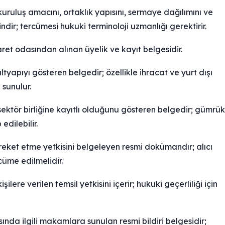
uruluş amacını, ortaklık yapısını, sermaye dağılımını ve
dir; tercümesi hukuki terminoloji uzmanlığı gerektirir.
aret odasından alınan üyelik ve kayıt belgesidir.
tyapıyı gösteren belgedir; özellikle ihracat ve yurt dışı
 sunulur.
li sektör birliğine kayıtlı olduğunu gösteren belgedir; gümrük
edilebilir.
 hareket etme yetkisini belgeleyen resmi dokümandır; alıcı
üme edilmelidir.
lere verilen temsil yetkisini içerir; hukuki geçerliliği için
sında ilgili makamlara sunulan resmi bildiri belgesidir;