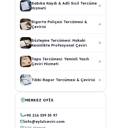
Sabıka Kaydı & Adli Sicil Tercüme
Hizmeti
Sigorta Poliçesi Tercümesi &
Çevirisi
Sözleşme Tercümesi: Hukuki
Kesinlikte Profesyonel Çeviri
Tapu Tercümesi: Yeminli Yazılı
Çeviri Hizmeti
Tıbbi Rapor Tercümesi & Çevirisi
MERKEZ OFIS
+90 216 339 35 97
info@eylulceviri.com
7/24 Hizmet