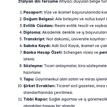
İtalyan dili tercume
ihtiyacı duyulan belge türl
Pasaport:
Vize ve ikamet başvurularında konso
Doğum Belgesi:
Aile birleşimi ve nüfus kayıt
Evlilik Cüzdanı:
Resmi evlilik tescili ve soybağ
Diploma:
Akademik denklik ve iş başvurula
Transkript:
Not dökümü, üniversite kayıtları 
Sabıka Kaydı:
Adli Sicil Kaydı, ikamet ve çal
Banka Hesap Özeti:
Schengen vizesi ve
per
istenir.
Sözleşme:
Ticari anlaşmalar, kira sözleşmeler
hazırlanır.
Tapu:
Gayrimenkul alım satım ve miras işlemler
Şirket Evrakları:
Ticaret sicil gazetesi, imza s
standartlarında çevrilmesi.
Tıbbi Rapor:
Sağlık sigortası ve iş göremezli
alınabilen hassas bir alandır.