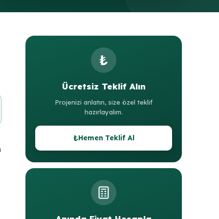
₺
Ücretsiz Teklif Alın
Projenizi anlatın, size özel teklif
hazırlayalım.
₺
Hemen Teklif Al
n
Anında Fiyat Hesapla