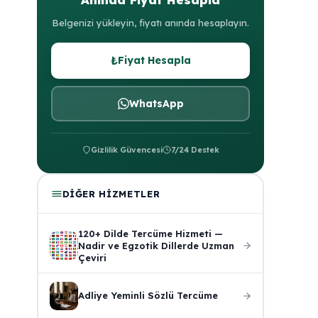
Belgenizi yükleyin, fiyatı anında hesaplayın.
₺
Fiyat Hesapla
WhatsApp
Gizlilik Güvencesi
7/24 Destek
DIĞER HIZMETLER
120+ Dilde Tercüme Hizmeti —
Nadir ve Egzotik Dillerde Uzman
Çeviri
Adliye Yeminli Sözlü Tercüme