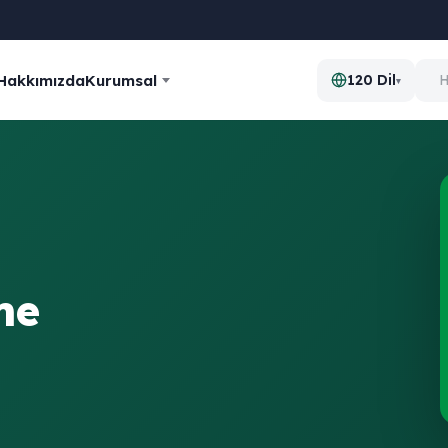
Hakkımızda
Kurumsal
120 Dil
▾
me