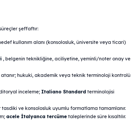
üreçler şeffaftır:
hedef kullanım alanı (konsolosluk, üniversite veya ticari)
i
, belgenin teknikliğine, aciliyetine, yeminli/noter onay ve
tanır; hukuki, akademik veya teknik terminoloji kontrolü
ditoryal inceleme;
Italiano Standard
terminolojisi
r tasdiki ve konsolosluk uyumlu formatlama tamamlanır.
im;
acele İtalyanca tercüme
taleplerinde süre kısaltılır.