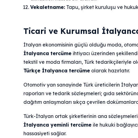
Vekaletname:
Tapu, şirket kuruluşu ve hukuki 
Ticari ve Kurumsal İtalyan
İtalyan ekonomisinin güçlü olduğu moda, otomotiv v
İtalyanca tercüme
ihtiyacı üzerinden şekillend
tekstil ve moda firmaları, Türk tedarikçileriyle 
Türkçe İtalyanca tercüme
olarak hazırlatır.
Otomotiv yan sanayinde Türk üreticilerin İtalya
raporları ve tedarik sözleşmeleri; gıda sektöründe
dağıtım anlaşmaları sıkça çevrilen dokümanlardı
Türk-İtalyan ortak şirketlerinin ana sözleşmeleri
İtalyanca yeminli tercüme
ile hukuki bağlayıcıl
hassasiyeti sağlar.