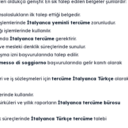
eri oldukça geniştir. En sık talep edilen belgeler şunlardır:
loslukların ilk talep ettiği belgedir.
 işlemlerinde
İtalyanca yeminli tercüme
zorunludur.
ı işlemlerinde kullanılır.
rında
İtalyanca tercüme
gerektirir.
ve mesleki denklik süreçlerinde sunulur.
ışma izni başvurularında talep edilir.
messo di soggiorno
başvurularında gelir kanıtı olarak
i ve iş sözleşmeleri için
tercüme İtalyanca Türkçe
olara
inde kullanılır.
irküleri ve yıllık raporların
İtalyanca tercüme bürosu
k süreçlerinde
İtalyanca Türkçe tercüme
talebi