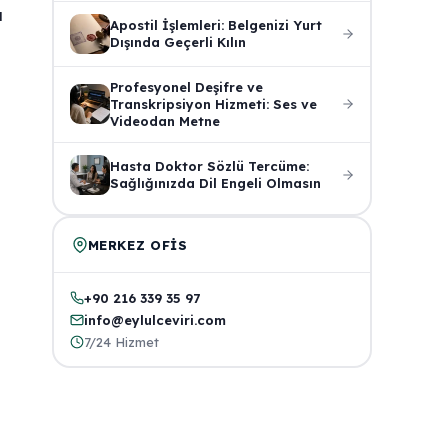
u
Apostil İşlemleri: Belgenizi Yurt
Dışında Geçerli Kılın
Profesyonel Deşifre ve
Transkripsiyon Hizmeti: Ses ve
Videodan Metne
Hasta Doktor Sözlü Tercüme:
Sağlığınızda Dil Engeli Olmasın
MERKEZ OFIS
+90 216 339 35 97
info@eylulceviri.com
7/24 Hizmet