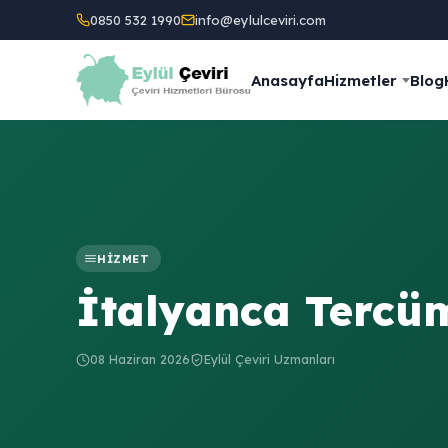
0850 532 1990
info@eylulceviri.com
Anasayfa
Hizmetler
Blog
HIZMET
İtalyanca Tercü
08 Haziran 2026
Eylül Çeviri Uzmanları