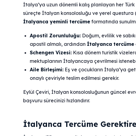
İtalya’ya uzun dönemli kalış planlayan her Tür
süreçte İtalyan konsolosluğu ve yerel questura
İtalyanca yeminli tercüme
formatında sunulmas
Apostil Zorunluluğu:
Doğum, evlilik ve sabıka
apostil almalı, ardından
İtalyanca tercüme
Schengen Vizesi:
Kısa dönem turistik vizeler
mektuplarının İtalyancaya çevrilmesi istenebil
Aile Birleşimi:
Eş ve çocukların İtalya’ya get
onaylı çeviriyle teslim edilmesi gerekir.
Eylül Çeviri, İtalyan konsolosluğunun güncel evr
başvuru sürecinizi hızlandırır.
İtalyanca Tercüme Gerektire