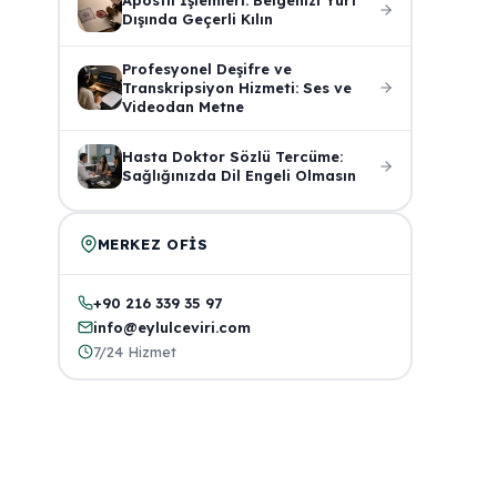
Dışında Geçerli Kılın
Profesyonel Deşifre ve
Transkripsiyon Hizmeti: Ses ve
Videodan Metne
Hasta Doktor Sözlü Tercüme:
Sağlığınızda Dil Engeli Olmasın
MERKEZ OFIS
+90 216 339 35 97
info@eylulceviri.com
7/24 Hizmet