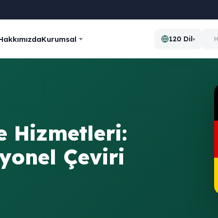
Hakkımızda
Kurumsal
120 Dil
▾
 Hizmetleri:
yonel Çeviri