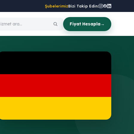
Şubelerimiz
Bizi Takip Edin:
Fiyat Hesapla
→