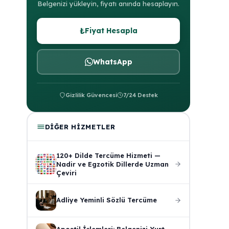
Belgenizi yükleyin, fiyatı anında hesaplayın.
₺
Fiyat Hesapla
WhatsApp
Gizlilik Güvencesi
7/24 Destek
DIĞER HIZMETLER
120+ Dilde Tercüme Hizmeti —
Nadir ve Egzotik Dillerde Uzman
Çeviri
Adliye Yeminli Sözlü Tercüme
Apostil İşlemleri: Belgenizi Yurt