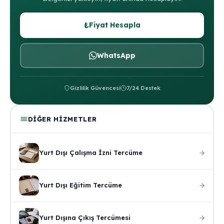
₺
Fiyat Hesapla
WhatsApp
Gizlilik Güvencesi
7/24 Destek
DIĞER HIZMETLER
Yurt Dışı Çalışma İzni Tercüme
Yurt Dışı Eğitim Tercüme
Yurt Dışına Çıkış Tercümesi