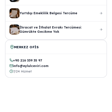
Yurtdışı Emeklilik Belgesi Tercüme
İhracat ve İthalat Evrakı Tercümesi:
Gümrükte Gecikme Yok
MERKEZ OFIS
+90 216 339 35 97
info@eylulceviri.com
7/24 Hizmet