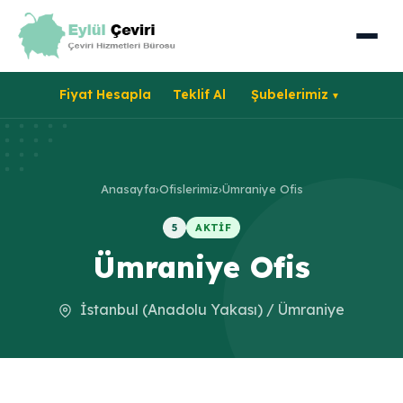
Fiyat Hesapla
Teklif Al
Şubelerimiz
Anasayfa
›
Ofislerimiz
›
Ümraniye Ofis
5
AKTIF
Ümraniye Ofis
İstanbul (Anadolu Yakası) / Ümraniye