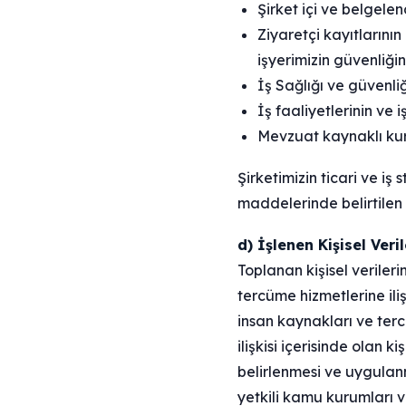
Şirket içi ve belgele
Ziyaretçi kayıtlarının 
işyerimizin güvenliği
İş Sağlığı ve güvenli
İş faaliyetlerinin ve i
Mevzuat kaynaklı kur
Şirketimizin ticari ve iş
maddelerinde belirtilen 
d) İşlenen Kişisel Ver
Toplanan kişisel veriler
tercüme hizmetlerine iliş
insan kaynakları ve tercü
ilişkisi içerisinde olan ki
belirlenmesi ve uygulanm
yetkili kamu kurumları ve