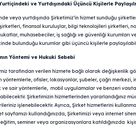
n Yurtiçindeki ve Yurtdışındaki Üçüncü Kişilerle Paylaşı
içinde veya yurtdışında Şirketimiz’in hizmet sunduğu şirketle
ketleri, finansal kuruluşlar, bilgi teknolojileri şirketleri, no
atlar, muhasebeciler, iş sağlığı ve güvenliği kurumları ve Ş
çinde bulunduğu kurumlar gibi üçüncü kişilerle paylaşılabili
manın Yöntemi ve Hukuki Sebebi
ketimiz tarafından verilen hizmete bağlı olarak değişkenlik 
öntemlerle, ofisler, lokasyonlar, şubeler, çağrı merkezi, int
ve sair yöntemlerle, mobil uygulamalar ve benzeri vasıtal
abilecektir. Şirketimizin hizmetlerinden yararlandığınız m
ileriniz işlenebilecektir. Ayrıca, Şirket hizmetlerini kullanm
 sayfamızı kullandığınızda, Şirketimizi veya internet sitemi
 eğitim, seminer veya organizasyonlara katıldığınızda kişise