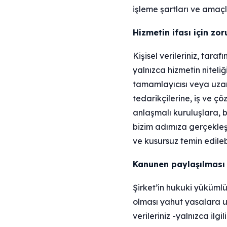
işleme şartları ve amaçl
Hizmetin ifası için zoru
Kişisel verileriniz, tar
yalnızca hizmetin niteliğ
tamamlayıcısı veya uzantı
tedarikçilerine, iş ve ç
anlaşmalı kuruluşlara, b
bizim adımıza gerçekleşt
ve kusursuz temin edilebil
Kanunen paylaşılması z
Şirket’in hukuki yükümlü
olması yahut yasalara uy
verileriniz -yalnızca ilgi