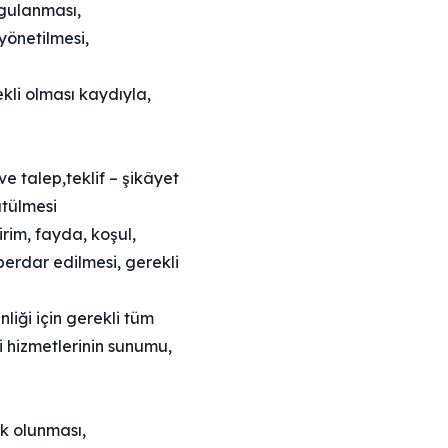
uygulanması,
 yönetilmesi,
kli olması kaydıyla,
ve talep,teklif – şikâyet
ütülmesi
rim, fayda, koşul,
berdar edilmesi, gerekli
liği için gerekli tüm
zi hizmetlerinin sunumu,
k olunması,