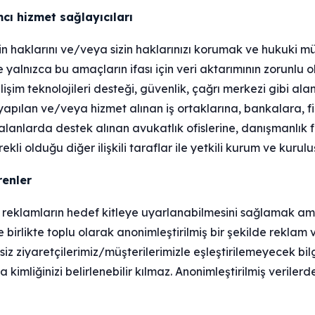
cı hizmet sağlayıcıları
et’in haklarını ve/veya sizin haklarınızı korumak ve hukuki mü
yalnızca bu amaçların ifası için veri aktarımının zorunlu o
işim teknolojileri desteği, güvenlik, çağrı merkezi gibi al
i yapılan ve/veya hizmet alınan iş ortaklarına, bankalara, f
alanlarda destek alınan avukatlık ofislerine, danışmanlık f
li olduğu diğer ilişkili taraflar ile yetkili kurum ve kuruluş
renler
smı, reklamların hedef kitleye uyarlanabilmesini sağlamak am
le birlikte toplu olarak anonimleştirilmiş bir şekilde reklam v
 siz ziyaretçilerimiz/müşterilerimizle eşleştirilemeyecek bilg
a kimliğinizi belirlenebilir kılmaz. Anonimleştirilmiş verilerd