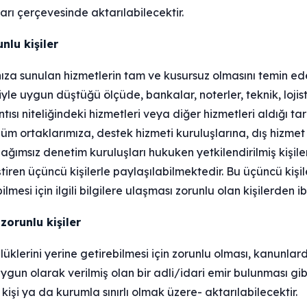
arı çerçevesinde aktarılabilecektir.
nlu kişiler
afınıza sunulan hizmetlerin tam ve kusursuz olmasını temin 
iyle uygun düştüğü ölçüde, bankalar, noterler, teknik, lojis
sı niteliğindeki hizmetleri veya diğer hizmetleri aldığı tar
özüm ortaklarımıza, destek hizmeti kuruluşlarına, dış hizmet
ağımsız denetim kuruluşları hukuken yetkilendirilmiş kişiler
iren üçüncü kişilerle paylaşılabilmektedir. Bu üçüncü kişiler
mesi için ilgili bilgilere ulaşması zorunlu olan kişilerden ib
orunlu kişiler
lüklerini yerine getirebilmesi için zorunlu olması, kanunl
gun olarak verilmiş olan bir adli/idari emir bulunması gibi
li kişi ya da kurumla sınırlı olmak üzere- aktarılabilecektir.