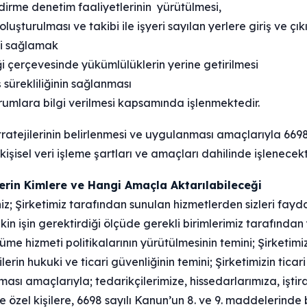
ndirme denetim faaliyetlerinin yürütülmesi,
oluşturulması ve takibi ile işyeri sayılan yerlere giriş ve çıkı
ni sağlamak
ği çerçevesinde yükümlülüklerin yerine getirilmesi
ş sürekliliğinin sağlanması
umlara bilgi verilmesi kapsamında işlenmektedir.
 stratejilerinin belirlenmesi ve uygulanması amaçlarıyla 6698
kişisel veri işleme şartları ve amaçları dahilinde işlenecekt
ilerin Kimlere ve Hangi Amaçla Aktarılabileceği
iniz; Şirketimiz tarafından sunulan hizmetlerden sizleri fa
kin işin gerektirdiği ölçüde gerekli birimlerimiz tarafından 
me hizmeti politikalarının yürütülmesinin temini; Şirketimiz
şilerin hukuki ve ticari güvenliğinin temini; Şirketimizin ticari 
ası amaçlarıyla; tedarikçilerimize, hissedarlarımıza, işti
 özel kişilere, 6698 sayılı Kanun’un 8. ve 9. maddelerinde be