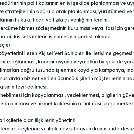
edürlerinin politikalarının en iyi şekilde planlanması ve 
 ve stratejilerinin doğru olarak planlanması, yürütülmesi ve
arının hukuki, ticari ve fiziki güvenliğinin temini,
tercüme hizmet sözleşmesinin kurulması veya ifası için gere
a ait kişisel verilerin işlenmesinin gerekli olması
eçleri
âyetlerini ileten Kişisel Veri Sahipleri ile iletişime geçmesi 
ışının sağlanması, koordinasyonu veya etkin bir şekilde yür
limatları doğrultusunda işlenmek kaydıyla kampanya, indi
suslardan hizmet verilen üçüncü kişilerin müşterilerinin ha
isinin teyit edilmesi,
enebilmesi için kopyalanması, yedeklenmesi, bilgilerin güven
lerin alınması ve hizmet kalitesinin artırılması, çağrı merke
ikçilerle olan ilişkilerin yönetimi,
l temin süreçlerine ve ilgili mevzuta uyum konusunda deste