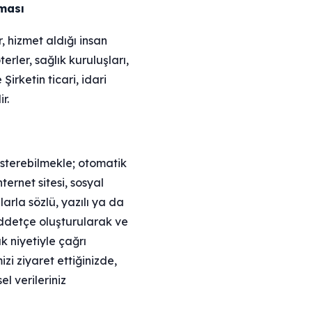
lması
r, hizmet aldığı insan
terler, sağlık kuruluşları,
irketin ticari, idari
r.
gösterebilmekle; otomatik
ernet sitesi, sosyal
arla sözlü, yazılı ya da
üddetçe oluşturularak ve
ak niyetiyle çağrı
zi ziyaret ettiğinizde,
l verileriniz