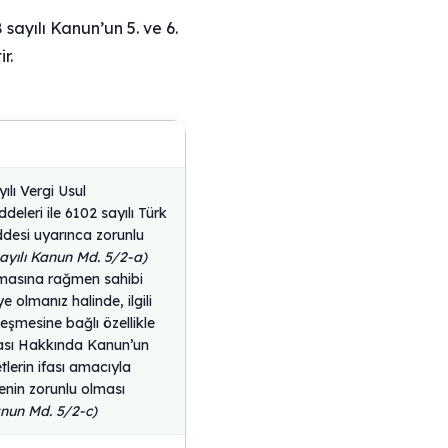
 sayılı Kanun’un 5. ve 6.
r.
ılı Vergi Usul
leri ile 6102 sayılı Türk
desi uyarınca zorunlu
ayılı Kanun Md. 5/2-a)
lmasına rağmen sahibi
e olmanız halinde, ilgili
leşmesine bağlı özellikle
ması Hakkında Kanun’un
lerin ifası amacıyla
menin zorunlu olması
anun Md. 5/2-c)