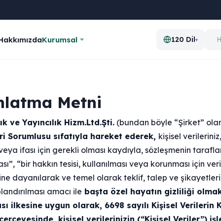
Hakkımızda
Kurumsal
120 Dil
▾
nlatma Metni
k ve Yayıncılık Hizm.Ltd.Şti.
(bundan böyle “Şirket” olar
ri Sorumlusu sıfatıyla hareket ederek,
kişisel verilerini
ya ifası için gerekli olması kaydıyla, sözleşmenin tarafların
sı”, “bir hakkın tesisi, kullanılması veya korunması için ver
ne dayanılarak ve temel olarak teklif, talep ve şikayetler
plandırılması amacı ile
başta özel hayatın gizliliği olma
ı ilkesine uygun olarak, 6698 sayılı Kişisel Verileri
rçevesinde, kişisel verilerinizin (“Kişisel Veriler”) i