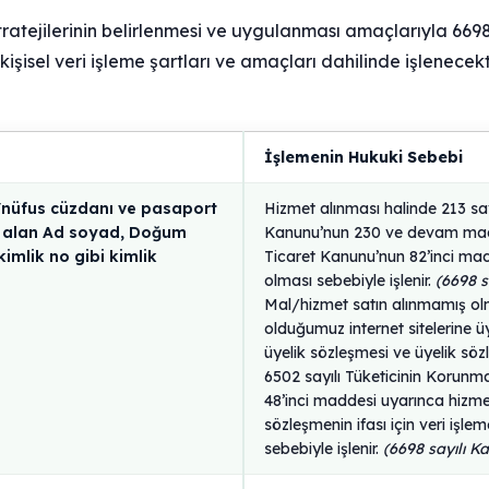
 stratejilerinin belirlenmesi ve uygulanması amaçlarıyla 6698
işisel veri işleme şartları ve amaçları dahilinde işlenecekti
İşlemenin Hukuki Sebebi
i/nüfus cüzdanı ve pasaport
Hizmet alınması halinde 213 say
er alan Ad soyad, Doğum
Kanunu’nun 230 ve devam madde
kimlik no gibi kimlik
Ticaret Kanunu’nun 82’inci mad
olması sebebiyle işlenir.
(6698 s
Mal/hizmet satın alınmamış o
olduğumuz internet sitelerine üy
üyelik sözleşmesi ve üyelik söz
6502 sayılı Tüketicinin Korun
48’inci maddesi uyarınca hizmet
sözleşmenin ifası için veri işle
sebebiyle işlenir.
(6698 sayılı K