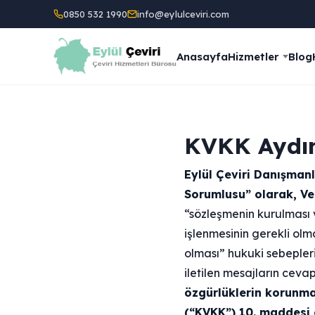
0850 532 1990
info@eylulceviri.com
Anasayfa
Hizmetler
Blog
KVKK Aydı
Eylül Çeviri Danışmanlı
Sorumlusu” olarak, Ve
“sözleşmenin kurulması ve
işlenmesinin gerekli olma
olması” hukuki sebepleri
iletilen mesajların ceva
özgürlüklerin korunmas
(“KVKK”) 10. maddesi çe