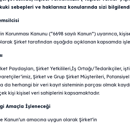
ki sebepleri ve haklarınız konularında sizi bilgilend
msilcisi
erin Korunması Kanunu (“6698 sayılı Kanun”) uyarınca, kişisel
olarak Şirket tarafından aşağıda açıklanan kapsamda işle
ı
rket Paydaşları, Şirket Yetkilileri,İş Ortağı/Tedarikçiler, işti
yaretçiler’imiz, Şirket ve Grup Şirket Müşterileri, Potansiy
ya da herhangi bir veri kayıt sisteminin parçası olmak ka
ek kişi kişisel veri sahiplerini kapsamaktadır.
angi Amaçla İşleneceği
 ve Kanun’un amacına uygun olarak Şirket’in