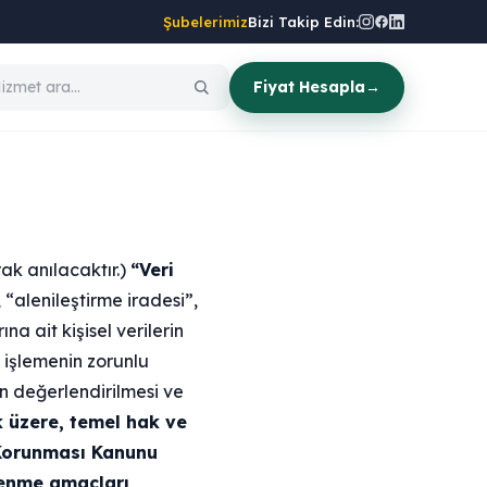
Şubelerimiz
Bizi Takip Edin:
Fiyat Hesapla
→
ak anılacaktır.)
“Veri
z, “alenileştirme iradesi”,
a ait kişisel verilerin
i işlemenin zorunlu
in değerlendirilmesi ve
k üzere, temel hak ve
n Korunması Kanunu
şlenme amaçları,