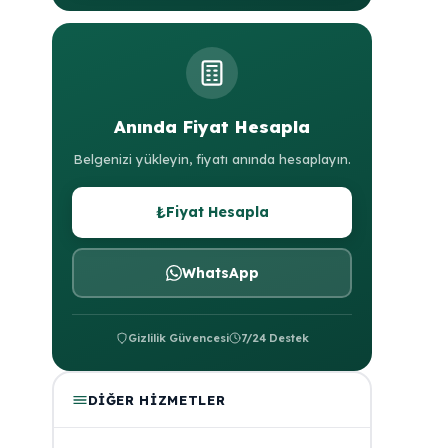
Anında Fiyat Hesapla
Belgenizi yükleyin, fiyatı anında hesaplayın.
₺
Fiyat Hesapla
WhatsApp
Gizlilik Güvencesi
7/24 Destek
DIĞER HIZMETLER