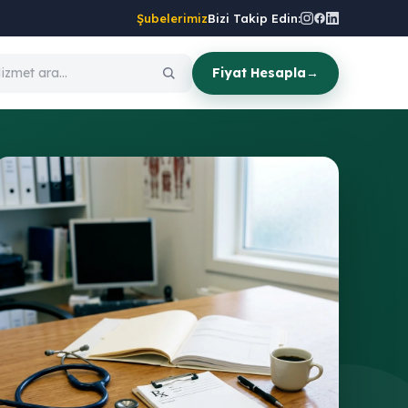
Şubelerimiz
Bizi Takip Edin:
Fiyat Hesapla
→