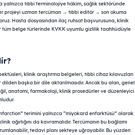
a yalnızca tıbbi terminolojiye hâkim, sağlık sektöründe
er projeyi uzman tercüman → tıbbi editör → son okuma
yoruz. Hasta dosyasından ilaç ruhsat başvurusuna, klinik
tüm belge türlerinde KVKK uyumlu gizlilik taahhüdüyle
ir?
ktüsleri, klinik araştırma belgeleri, tıbbi cihaz kılavuzları
 dilden başka bir dile aktarılmasıdır. Ancak bu alan, genel
ğil, anatomi, farmakoloji, klinik prosedürler ve düzenleyici
nludur.
infarction” terimini yalnızca “miyokard enfarktüsü” olarak
klinik ağırlığını da kavramalıdır. Tercümanın bu bağlamı
mlanabilir, tedavi planı sekteye uğrayabilir. Bu yüzden