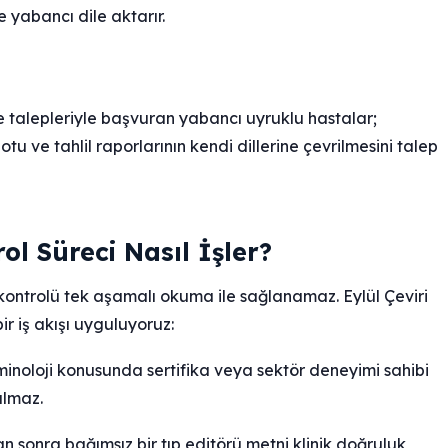
 yabancı dile aktarır.
e talepleriyle başvuran yabancı uyruklu hastalar;
tu ve tahlil raporlarının kendi dillerine çevrilmesini talep
ol Süreci Nasıl İşler?
kontrolü tek aşamalı okuma ile sağlanamaz. Eylül Çeviri
r iş akışı uyguluyoruz:
minoloji konusunda sertifika veya sektör deneyimi sahibi
ılmaz.
 sonra bağımsız bir tıp editörü metni klinik doğruluk