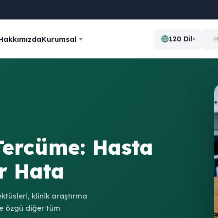
Hakkımızda
Kurumsal
120 Dil
▾
Tercüme: Hasta
ır Hata
ktüsleri, klinik araştırma
üne özgü diğer tüm