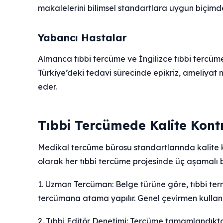
makalelerini bilimsel standartlara uygun biçimde
Yabancı Hastalar
Almanca tıbbi tercüme ve İngilizce tıbbi tercüm
Türkiye’deki tedavi sürecinde epikriz, ameliyat no
eder.
Tıbbi Tercümede Kalite Kontr
Medikal tercüme bürosu standartlarında kalite 
olarak her tıbbi tercüme projesinde üç aşamalı bi
1. Uzman Tercüman: Belge türüne göre, tıbbi ter
tercümana atama yapılır. Genel çevirmen kullan
2. Tıbbi Editör Denetimi: Tercüme tamamlandıktan