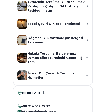
Akademik Tercüme: Yıllarca Emek
Verdiğiniz Çalışma Dil Hatasıyla
Reddedilmesin
Edebi Çeviri & Kitap Tercümesi
Göçmenlik & Vatandaşlık Belgesi
Tercümesi
Hukuki Tercüme: Belgeleriniz
Uzman Ellerde, Hukuki Geçerliliği
Tam
İşaret Dili Çeviri & Tercüme
Hizmetleri
z
MERKEZ OFIS
+90 216 339 35 97
info@eylulceviri.com