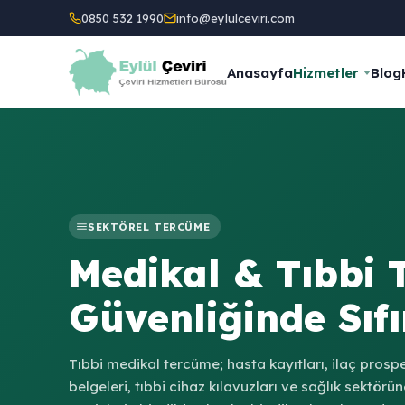
0850 532 1990
info@eylulceviri.com
Anasayfa
Hizmetler
Blog
SEKTÖREL TERCÜME
Medikal & Tıbbi 
Güvenliğinde Sıf
Tıbbi medikal tercüme; hasta kayıtları, ilaç prospe
belgeleri, tıbbi cihaz kılavuzları ve sağlık sektör