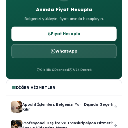
Anında Fiyat Hesapla
Belgenizi yükleyin, fiyatı anında hesaplayın.
₺
Fiyat Hesapla
WhatsApp
Gizlilik Güvencesi
7/24 Destek
DIĞER HIZMETLER
Apostil İşlemleri: Belgenizi Yurt Dışında Geçerli
Kılın
Profesyonel Deşifre ve Transkripsiyon Hizmeti:
Ses ve Videodan Metne