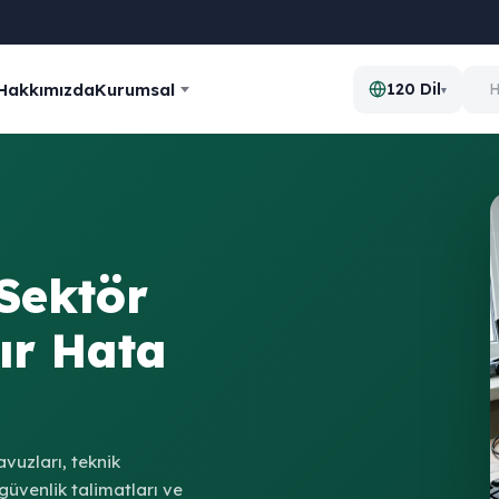
Hakkımızda
Kurumsal
120 Dil
▾
Sektör
ır Hata
avuzları, teknik
güvenlik talimatları ve