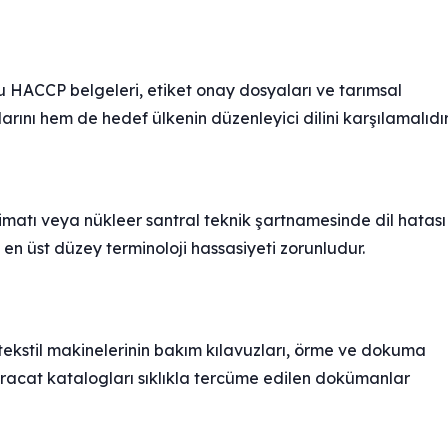
 HACCP belgeleri, etiket onay dosyaları ve tarımsal
rını hem de hedef ülkenin düzenleyici dilini karşılamalıdır
imatı veya nükleer santral teknik şartnamesinde dil hatası
n en üst düzey terminoloji hassasiyeti zorunludur.
ekstil makinelerinin bakım kılavuzları, örme ve dokuma
hracat katalogları sıklıkla tercüme edilen dokümanlar