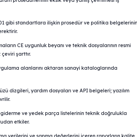
durum prosedürlerinin eksik veya yanlış çevrilmesi iş
 gibi standartlara ilişkin prosedür ve politika belgelerini
ektirir.
maların CE uygunluk beyanı ve teknik dosyalarının resmi
eviri şarttır.
 uygulama alanlarını aktaran sanayi kataloglarında
zü dizgileri, yardım dosyaları ve API belgeleri; yazılım
ilir.
 giderme ve yedek parça listelerinin teknik doğrulukla
udan etkiler.
 verilerini ve sapma değerlerini içeren raporların kalite