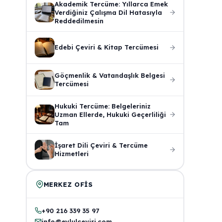
Akademik Tercüme: Yıllarca Emek
Verdiğiniz Çalışma Dil Hatasıyla
Reddedilmesin
Edebi Çeviri & Kitap Tercümesi
Göçmenlik & Vatandaşlık Belgesi
Tercümesi
Hukuki Tercüme: Belgeleriniz
Uzman Ellerde, Hukuki Geçerliliği
Tam
İşaret Dili Çeviri & Tercüme
Hizmetleri
MERKEZ OFIS
e
+90 216 339 35 97
info@eylulceviri.com