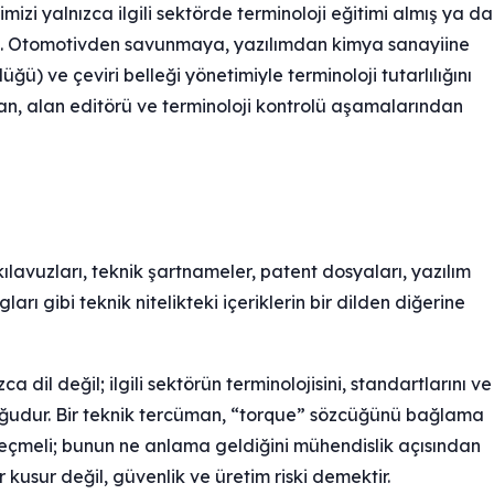
mizi yalnızca ilgili sektörde terminoloji eğitimi almış ya da
uz. Otomotivden savunmaya, yazılımdan kimya sanayiine
ğü) ve çeviri belleği yönetimiyle terminoloji tutarlılığını
an, alan editörü ve terminoloji kontrolü aşamalarından
ılavuzları, teknik şartnameler, patent dosyaları, yazılım
arı gibi teknik nitelikteki içeriklerin bir dilden diğerine
 dil değil; ilgili sektörün terminolojisini, standartlarını ve
luğudur. Bir teknik tercüman, “torque” sözcüğünü bağlama
çmeli; bunun ne anlama geldiğini mühendislik açısından
r kusur değil, güvenlik ve üretim riski demektir.