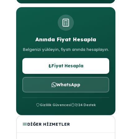
Anında Fiyat Hesapla
Belgenizi yükleyin, fiyatı anında hesaplayın.
₺
Fiyat Hesapla
WhatsApp
Gizlilik Güvencesi
7/24 Destek
DIĞER HIZMETLER