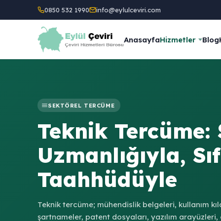
0850 532 1990
info@eylulceviri.com
Anasayfa
Hizmetler
Blog
SEKTÖREL TERCÜME
Teknik Tercüme: 
Uzmanlığıyla, Sıf
Taahhüdüyle
Teknik tercüme; mühendislik belgeleri, kullanım kıl
şartnameler, patent dosyaları, yazılım arayüzleri, 