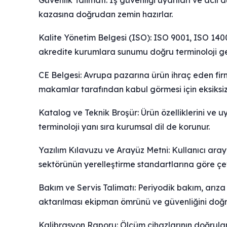
Güvenlik Talimatı: İş güvenliği uyarıları ve acil 
kazasına doğrudan zemin hazırlar.
Kalite Yönetim Belgesi (ISO): ISO 9001, ISO 14001
akredite kurumlara sunumu doğru terminoloji ger
CE Belgesi: Avrupa pazarına ürün ihraç eden fir
makamlar tarafından kabul görmesi için eksiksiz ç
Katalog ve Teknik Broşür: Ürün özelliklerini ve
terminoloji yanı sıra kurumsal dil de korunur.
Yazılım Kılavuzu ve Arayüz Metni: Kullanıcı arayü
sektörünün yerelleştirme standartlarına göre çevr
Bakım ve Servis Talimatı: Periyodik bakım, arıza
aktarılması ekipman ömrünü ve güvenliğini doğr
Kalibrasyon Raporu: Ölçüm cihazlarının doğrulama