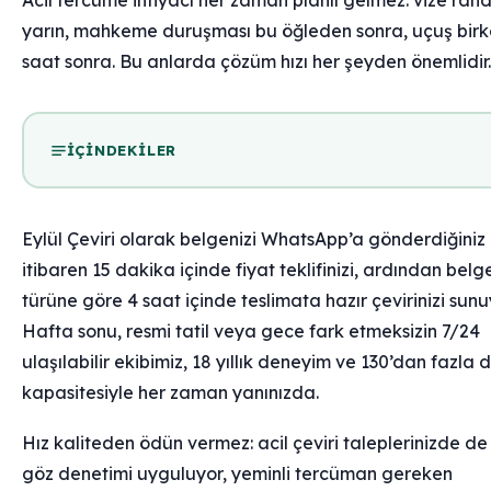
Acil tercüme ihtiyacı her zaman planlı gelmez: vize ra
yarın, mahkeme duruşması bu öğleden sonra, uçuş bir
saat sonra. Bu anlarda çözüm hızı her şeyden önemlidir.
İÇINDEKILER
Eylül Çeviri olarak belgenizi WhatsApp’a gönderdiğini
itibaren 15 dakika içinde fiyat teklifinizi, ardından belg
türüne göre 4 saat içinde teslimata hazır çevirinizi sunu
Hafta sonu, resmi tatil veya gece fark etmeksizin 7/24
ulaşılabilir ekibimiz, 18 yıllık deneyim ve 130’dan fazla d
kapasitesiyle her zaman yanınızda.
Hız kaliteden ödün vermez: acil çeviri taleplerinizde de 
göz denetimi uyguluyor, yeminli tercüman gereken