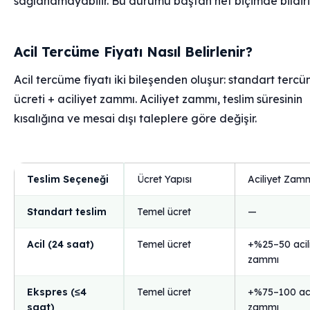
sağlanamayabilir. Bu durumu baştan net biçimde bildirir
Acil Tercüme Fiyatı Nasıl Belirlenir?
Acil tercüme fiyatı iki bileşenden oluşur: standart terc
ücreti + aciliyet zammı. Aciliyet zammı, teslim süresinin
kısalığına ve mesai dışı taleplere göre değişir.
Teslim Seçeneği
Ücret Yapısı
Aciliyet Zam
Standart teslim
Temel ücret
—
Acil (24 saat)
Temel ücret
+%25–50 acil
zammı
Ekspres (≤4
Temel ücret
+%75–100 aci
saat)
zammı