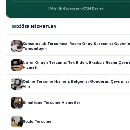
Gizlilik Güvencesi
7/24 Destek
DIĞER HIZMETLER
Konsolosluk Tercümesi: Resmi Onay Sürecinizi Güvenle
Tamamlayın
Noter Onaylı Tercüme: Tek Elden, Eksiksiz Resmi Çeviri
Hizmeti
Online Tercüme Hizmeti: Belgenizi Gönderin, Çevirinizi
Alın
Simültane Tercüme Hizmetleri
Sözlü Tercüme