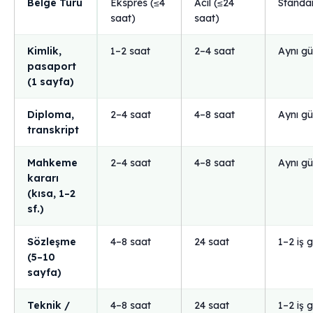
Belge Türü
Ekspres (≤4
Acil (≤24
Standa
saat)
saat)
Kimlik,
1–2 saat
2–4 saat
Aynı g
pasaport
(1 sayfa)
Diploma,
2–4 saat
4–8 saat
Aynı g
transkript
Mahkeme
2–4 saat
4–8 saat
Aynı g
kararı
(kısa, 1–2
sf.)
Sözleşme
4–8 saat
24 saat
1–2 iş 
(5–10
sayfa)
Teknik /
4–8 saat
24 saat
1–2 iş 