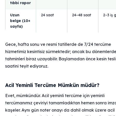
tıbbi rapor
Uzun
24 saat
24–48 saat
2–3 iş 
belge (10+
sayfa)
Gece, hafta sonu ve resmi tatillerde de 7/24 tercüme
hizmetimiz kesintisiz sürmektedir; ancak bu dönemlerde
tahminleri biraz uzayabilir. Başlamadan önce kesin tesl
saatini teyit ediyoruz.
Acil Yeminli Tercüme Mümkün müdür?
Evet, mümkündür. Acil yeminli tercüme için yeminli
tercümanımız çeviriyi tamamladıktan hemen sonra imza
kaşeler. Aynı gün noter onayı da dahil olmak üzere acil