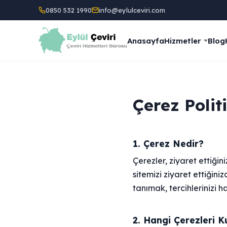
0850 532 1990
info@eylulceviri.com
Anasayfa
Hizmetler
Blog
Çerez Polit
1. Çerez Nedir?
Çerezler, ziyaret ettiğin
sitemizi ziyaret ettiğini
tanımak, tercihlerinizi h
2. Hangi Çerezleri K