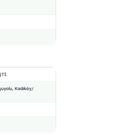
Tİ.
şuyolu, Kadıköy/