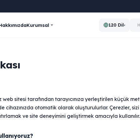
Hakkımızda
Kurumsal
120 Dil
▾
ikası
iz web sitesi tarafından tarayıcınıza yerleştirilen küçük me
zde cihazınızda otomatik olarak oluşturulurlar. Çerezler, sizi
atırlamak ve site deneyimini geliştirmek amacıyla kullanılır.
ullanıyoruz?