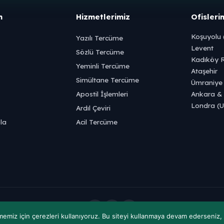
m
Hizmetlerimiz
Ofisleri
Koşuyolu 
Yazılı Tercüme
Levent
Sözlü Tercüme
Kadıköy R
Yeminli Tercüme
Ataşehir
Simültane Tercüme
Ümraniye
Apostil İşlemleri
Ankara & 
Londra (
Ardıl Çeviri
la
Acil Tercüme
emiz için çerezleri kullanıyoruz. Bu siteyi kullanmaya devam ederseniz, b