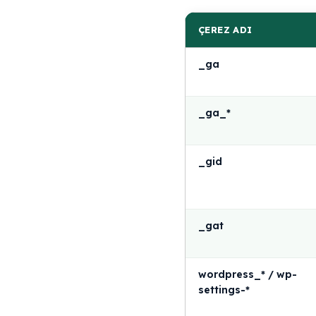
ÇEREZ ADI
_ga
_ga_*
_gid
_gat
wordpress_* / wp-
settings-*