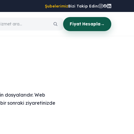
Şubelerimiz
Bizi Takip Edin:
Fiyat Hesapla
→
tin dosyalarıdır. Web
 bir sonraki ziyaretinizde