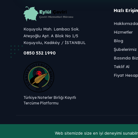
Hızlı Erişi
Hakkımızda
Koşuyolu Mah. Lambacı Sok.
Hizmetler
Ateşoğlu Apt. A Blok No 1/5
Blog
Koşuyolu, Kadıköy / İSTANBUL
Şubelerimiz
0850 532 1990
Basında Biz
Teklif Al
Fiyat Hesap
Türkiye Noterler Birliği Kayıtlı
Tercüme Platformu
Web sitemizde size en iyi deneyimi sunabilm