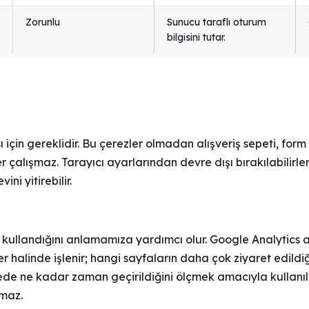
Zorunlu
Sunucu taraflı oturum
bilgisini tutar.
 için gereklidir. Bu çerezler olmadan alışveriş sepeti, for
r çalışmaz. Tarayıcı ayarlarından devre dışı bırakılabili
ini yitirebilir.
sıl kullandığını anlamamıza yardımcı olur. Google Analytics 
ler halinde işlenir; hangi sayfaların daha çok ziyaret edildiği
ede ne kadar zaman geçirildiğini ölçmek amacıyla kullanılır. 
lmaz.