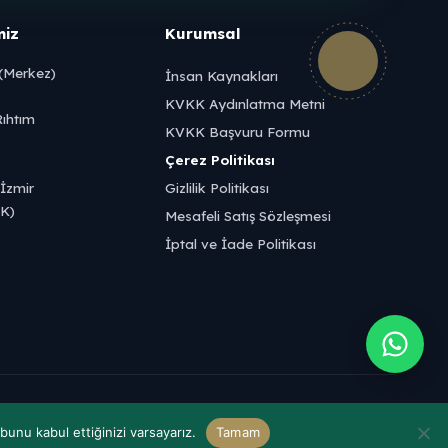
miz
Kurumsal
(Merkez)
İnsan Kaynakları
KVKK Aydınlatma Metni
ıhtım
KVKK Başvuru Formu
Çerez Politikası
İzmir
Gizlilik Politikası
UK)
Mesafeli Satış Sözleşmesi
İptal ve İade Politikası
unu kabul ettiğinizi varsayarız.
Tamam