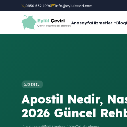
0850 532 1990
info@eylulceviri.com
Anasayfa
Hizmetler
Blog
GENEL
Apostil Nedir, Na
2026 Güncel Reh
eylulceviri
03 Haziran 2026
9 dk okuma