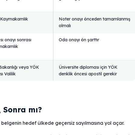
a Kaymakamlık
Noter onayı önceden tamamlanmış
olmalı
sı onayı sonrası
Oda onayı ön şarttır
ymakamlık
m Bakanlığı veya YÖK
Üniversite diploması için YÖK
ı Valilik
denklik öncesi apostil gerekir
, Sonra mı?
a, belgenin hedef ülkede geçersiz sayılmasına yol açar.