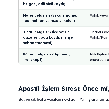
belgesi, adli sicil kaydı)
Noter belgeleri (vekaletname,
Valilik vey
taahhütname, imza sirküleri)
Ticari belgeler (ticaret sicil
Ticaret Oda
gazetesi, oda kaydı, menşe
Valilik/Ka
şahadetnamesi)
Eğitim belgeleri (diploma,
Milli Eğiti
transkript)
onayı sonras
Apostil İşlem Sırası: Önce mi
Bu, en sık hata yapılan noktadır. Yanlış sıralam