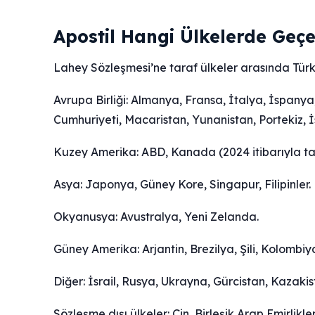
Apostil Hangi Ülkelerde Geçe
Lahey Sözleşmesi’ne taraf ülkeler arasında Türkiy
Avrupa Birliği: Almanya, Fransa, İtalya, İspany
Cumhuriyeti, Macaristan, Yunanistan, Portekiz, İ
Kuzey Amerika: ABD, Kanada (2024 itibarıyla t
Asya: Japonya, Güney Kore, Singapur, Filipinler.
Okyanusya: Avustralya, Yeni Zelanda.
Güney Amerika: Arjantin, Brezilya, Şili, Kolombiy
Diğer: İsrail, Rusya, Ukrayna, Gürcistan, Kazakis
Sözleşme dışı ülkeler: Çin, Birleşik Arap Emirlikl