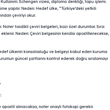
ullanım: Schengen vizesi, diploma denkliği, tapu işlemi.
cüme yapılır. Neden: Hedef ülke, “Türkiye’deki yetkili
ndan çeviriyi okur.
Noter tasdikli çeviri belgeleri, bazı özel durumlar. Sıra:
i eklenir. Neden: Çeviri belgesinin kendisi apostillenecekse,
 hedef ülkenin konsolosluğu ve belgeyi kabul eden kuruma
kurumun güncel şartlarını kontrol ederek doğru sıralamayı
r
:
e apostil alınacaksa, noter onaylı fotokopi gerekir.