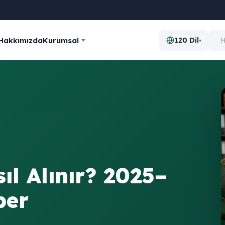
Hakkımızda
Kurumsal
120 Dil
▾
sıl Alınır? 2025–
ber