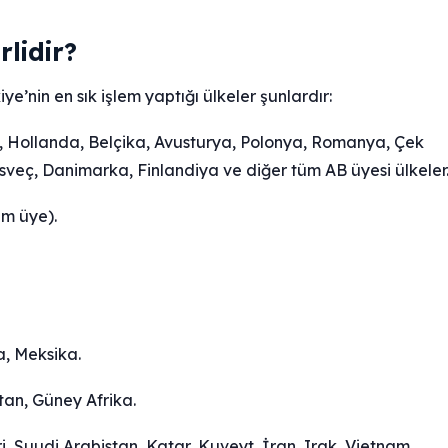
rlidir?
e’nin en sık işlem yaptığı ülkeler şunlardır:
a, Hollanda, Belçika, Avusturya, Polonya, Romanya, Çek
sveç, Danimarka, Finlandiya ve diğer tüm AB üyesi ülkeler
am üye).
a, Meksika.
tan, Güney Afrika.
eri, Suudi Arabistan, Katar, Kuveyt, İran, Irak, Vietnam,