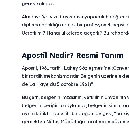
gerek kalmaz.
Almanya’ya vize başvurusu yapacak bir öğrenci
diploma denkliği alacak bir profesyonel; hepsi ap
Ücretli mi? Hangi ülkelerde geçerli? Bu rehberde
Apostil Nedir? Resmi Tanım
Apostil, 1961 tarihli Lahey Sözleşmesi’ne (Conv
bir tasdik mekanizmasıdır. Belgenin üzerine eklen
de La Haye du 5 octobre 1961)”.
Bu şerh, belgenin imzasının, yetkilinin unvanının 
belgenin içeriğini onaylamaz; belgenin kimin ta
ayrım kritiktir: apostilli bir doğum belgesi, “b
gerçekten Nüfus Müdürlüğü tarafından düzenlen