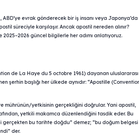
, ABD’ye evrak gönderecek bir iş insanı veya Japonya’da
ostil süreciyle karşılaşır. Ancak apostil nereden alınır?
 2025–2026 güncel bilgilerle her adımı anlatıyoruz.
ention de La Haye du 5 octobre 1961) dayanan uluslararası
en şerhin başlığı her ülkede aynıdır: “Apostille (Conventio
ve mührünün/yetkisinin gerçekliğini doğrular. Yani apostil,
rafından, yetkili makamca düzenlendiğini tasdik eder. Bu
u kişi gerçekten bu tarihte doğdu” demez; “bu doğum belgesi
di” der.