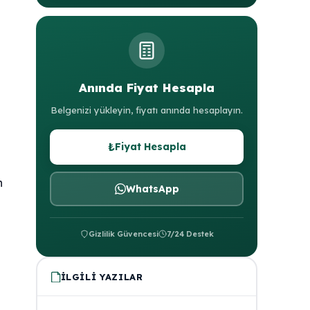
Anında Fiyat Hesapla
Belgenizi yükleyin, fiyatı anında hesaplayın.
₺
Fiyat Hesapla
n
WhatsApp
Gizlilik Güvencesi
7/24 Destek
İLGILI YAZILAR