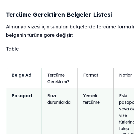
Tercüme Gerektiren Belgeler Listesi
Almanya vizesi için sunulan belgelerde tercüme formatı
belgenin türüne göre değişir:
Table
Belge Adı
Tercüme
Format
Notlar
Gerekli mi?
Pasaport
Bazı
Yeminli
Eski
durumlarda
tercüme
pasapo
veya öz
vize
türlerin
talep