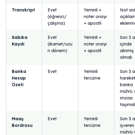
Transkript
Evet
Yeminli +
Not sis
(öğrenci/
noter onayı
açıkla
çalışma)
+ apostil
eklenme
Sabıka
Evet
Yeminli +
Son 3 
Kaydı
(ikamet/uzu
noter onayı
içinde
n dönem)
+ apostil
alınmış
olmalı
Banka
Evet
Yeminli
Son 3 a
Hesap
tercüme
hareket
Özeti
banka
mührü 
imzası
taşımal
Maaş
Evet
Yeminli
Son 3 a
Bordrosu
tercüme
işveren
mührü 