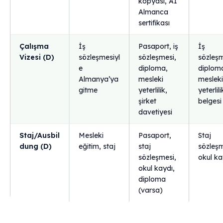
kopyası, A1
Almanca
sertifikası
Çalışma
İş
Pasaport, iş
İş
Vizesi (D)
sözleşmesiyl
sözleşmesi,
sözleşm
e
diploma,
diplom
Almanya’ya
mesleki
mesleki
gitme
yeterlilik,
yeterlili
şirket
belgesi
davetiyesi
Staj/Ausbil
Mesleki
Pasaport,
Staj
dung (D)
eğitim, staj
staj
sözleşm
sözleşmesi,
okul ka
okul kaydı,
diploma
(varsa)