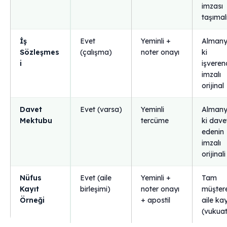
imzası
taşımal
İş
Evet
Yeminli +
Almany
Sözleşmes
(çalışma)
noter onayı
ki
i
işvere
imzalı
orijinal
Davet
Evet (varsa)
Yeminli
Almany
Mektubu
tercüme
ki dave
edenin
imzalı
orijinali
Nüfus
Evet (aile
Yeminli +
Tam
Kayıt
birleşimi)
noter onayı
müşter
Örneği
+ apostil
aile ka
(vukuat