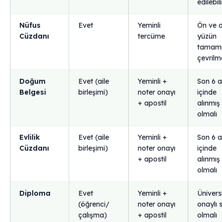
edilebili
Nüfus
Evet
Yeminli
Ön ve 
Cüzdanı
tercüme
yüzün
tamam
çevrilme
Doğum
Evet (aile
Yeminli +
Son 6 
Belgesi
birleşimi)
noter onayı
içinde
+ apostil
alınmış
olmalı
Evlilik
Evet (aile
Yeminli +
Son 6 
Cüzdanı
birleşimi)
noter onayı
içinde
+ apostil
alınmış
olmalı
Diploma
Evet
Yeminli +
Ünivers
(öğrenci/
noter onayı
onaylı 
çalışma)
+ apostil
olmalı