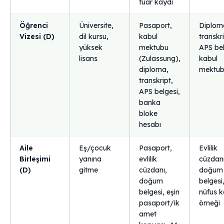
fuar kaydı
Öğrenci
Üniversite,
Pasaport,
Diplom
Vizesi (D)
dil kursu,
kabul
transkri
yüksek
mektubu
APS bel
lisans
(Zulassung),
kabul
diploma,
mektu
transkript,
APS belgesi,
banka
bloke
hesabı
Aile
Eş/çocuk
Pasaport,
Evlilik
Birleşimi
yanına
evlilik
cüzdanı
(D)
gitme
cüzdanı,
doğum
doğum
belgesi
belgesi, eşin
nüfus k
pasaport/ik
örneği
amet