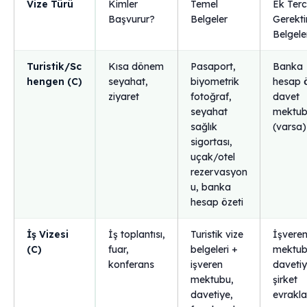
Vize Türü
Kimler
Temel
Ek Ter
Başvurur?
Belgeler
Gerekti
Belgele
Turistik/Sc
Kısa dönem
Pasaport,
Banka
hengen (C)
seyahat,
biyometrik
hesap ö
ziyaret
fotoğraf,
davet
seyahat
mektu
sağlık
(varsa)
sigortası,
uçak/otel
rezervasyon
u, banka
hesap özeti
İş Vizesi
İş toplantısı,
Turistik vize
İşvere
(C)
fuar,
belgeleri +
mektub
konferans
işveren
davetiy
mektubu,
şirket
davetiye,
evrakla