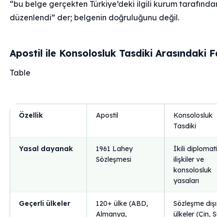
“bu belge gerçekten Türkiye’deki ilgili kurum tarafında
düzenlendi” der; belgenin doğruluğunu değil.
Apostil ile Konsolosluk Tasdiki Arasındaki 
Table
Özellik
Apostil
Konsolosluk
Tasdiki
Yasal dayanak
1961 Lahey
İkili diplomat
Sözleşmesi
ilişkiler ve
konsolosluk
yasaları
Geçerli ülkeler
120+ ülke (ABD,
Sözleşme dışı
Almanya,
ülkeler (Çin, 