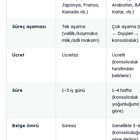
Japonya, Fransa,
Arabistan, B
Kanada vb.)
Katar, vb.)
Süreç aşaması
Tek aşama
Çok aşama (
(valilik/kaymaka
→ Dışişleri →
mlık/adli makam)
konsolosluk)
Ücret
Ücretsiz
Ücretli
(konsolosluk
tarafından
belirlenir)
Süre
1–3 iş günü
1–4 hafta
(konsolosluk
yoğunluğuna
göre)
Belge ömrü
Süresiz
Genellikle 3–
(konsolosluğ
göre değişir)