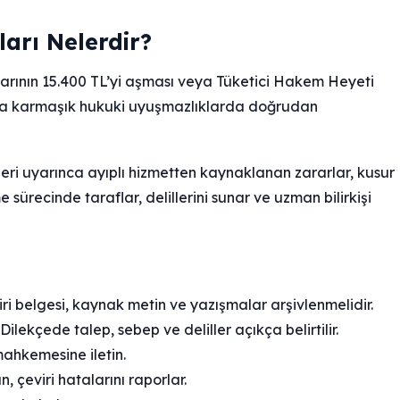
rı Nelerdir?
rının 15.400 TL’yi aşması veya Tüketici Hakem Heyeti
rıca karmaşık hukuki uyuşmazlıklarda doğrudan
ri uyarınca ayıplı hizmetten kaynaklanan zararlar, kusur
e sürecinde taraflar, delillerini sunar ve uzman bilirkişi
iri belgesi, kaynak metin ve yazışmalar arşivlenmelidir.
ilekçede talep, sebep ve deliller açıkça belirtilir.
mahkemesine iletin.
, çeviri hatalarını raporlar.