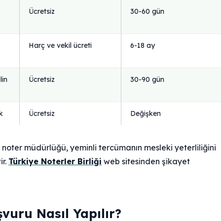
Ücretsiz
30-60 gün
Harç ve vekil ücreti
6-18 ay
lin
Ücretsiz
30-90 gün
ık
Ücretsiz
Değişken
 noter müdürlüğü, yeminli tercümanın mesleki yeterliliğini
ir.
Türkiye Noterler Birliği
web sitesinden şikayet
vuru Nasıl Yapılır?