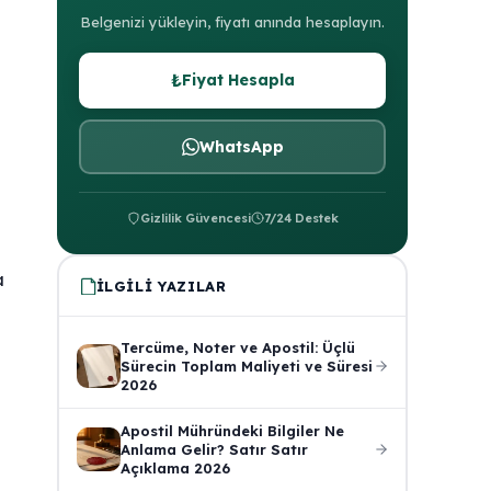
Belgenizi yükleyin, fiyatı anında hesaplayın.
₺
Fiyat Hesapla
WhatsApp
Gizlilik Güvencesi
7/24 Destek
a
İLGILI YAZILAR
Tercüme, Noter ve Apostil: Üçlü
Sürecin Toplam Maliyeti ve Süresi
2026
Apostil Mühründeki Bilgiler Ne
Anlama Gelir? Satır Satır
Açıklama 2026