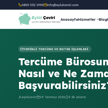
0850 532 1990
info@eylulceviri.com
Anasayfa
Hizmetler
Blog
YEMINLI TERCÜME VE NOTER İŞLEMLERI
Tercüme Bürosun
Nasıl ve Ne Zam
Başvurabilirsiniz
eylulceviri
04 Temmuz 2026
9 dk okuma