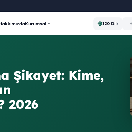
Hakkımızda
Kurumsal
120 Dil
▾
a Şikayet: Kime,
an
? 2026