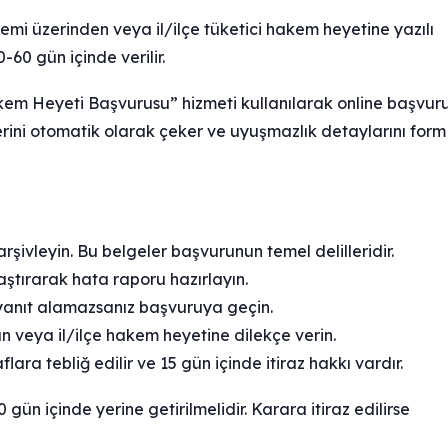
mi üzerinden veya il/ilçe tüketici hakem heyetine yazılı
0-60 gün içinde verilir.
em Heyeti Başvurusu” hizmeti kullanılarak online başvur
ilerini otomatik olarak çeker ve uyuşmazlık detaylarını form
şivleyin. Bu belgeler başvurunun temel delilleridir.
aştırarak hata raporu hazırlayın.
yanıt alamazsanız başvuruya geçin.
 veya il/ilçe hakem heyetine dilekçe verin.
ara tebliğ edilir ve 15 gün içinde itiraz hakkı vardır.
gün içinde yerine getirilmelidir. Karara itiraz edilirse