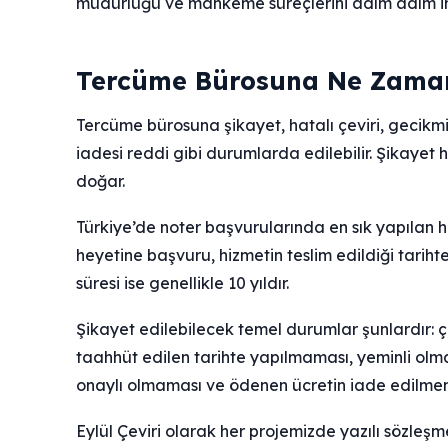
müdürlüğü ve mahkeme süreçlerini adım adım in
Tercüme Bürosuna Ne Zaman 
Tercüme bürosuna şikayet, hatalı çeviri, gecikmi
iadesi reddi gibi durumlarda edilebilir. Şikayet h
doğar.
Türkiye’de noter başvurularında en sık yapılan ha
heyetine başvuru, hizmetin teslim edildiği tarih
süresi ise genellikle 10 yıldır.
Şikayet edilebilecek temel durumlar şunlardır: ç
taahhüt edilen tarihte yapılmaması, yeminli olm
onaylı olmaması ve ödenen ücretin iade edilme
Eylül Çeviri olarak her projemizde yazılı sözleş