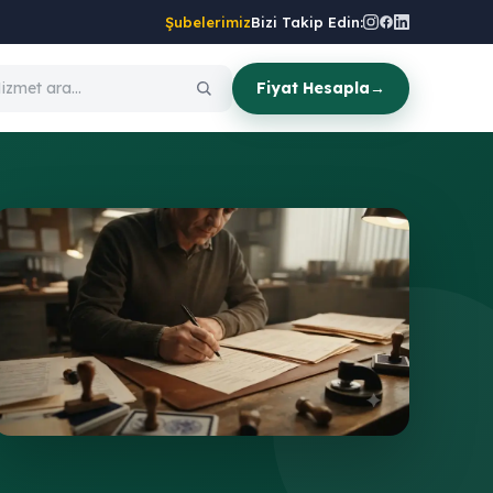
Şubelerimiz
Bizi Takip Edin:
Fiyat Hesapla
→