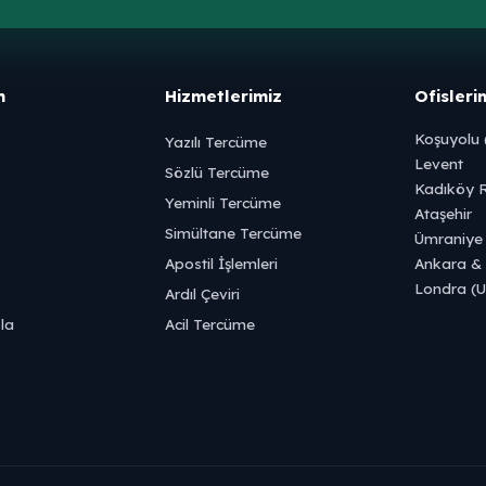
m
Hizmetlerimiz
Ofisleri
Koşuyolu 
Yazılı Tercüme
Levent
Sözlü Tercüme
Kadıköy R
Yeminli Tercüme
Ataşehir
Simültane Tercüme
Ümraniye
Apostil İşlemleri
Ankara & 
Londra (
Ardıl Çeviri
la
Acil Tercüme