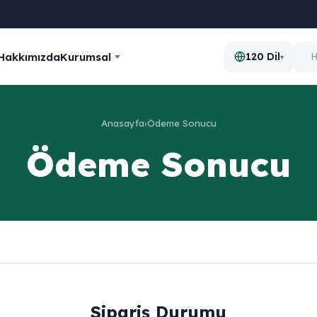
Hakkımızda
Kurumsal
120 Dil
▾
Anasayfa
›
Ödeme Sonucu
Ödeme Sonucu
Sipariş Durumu