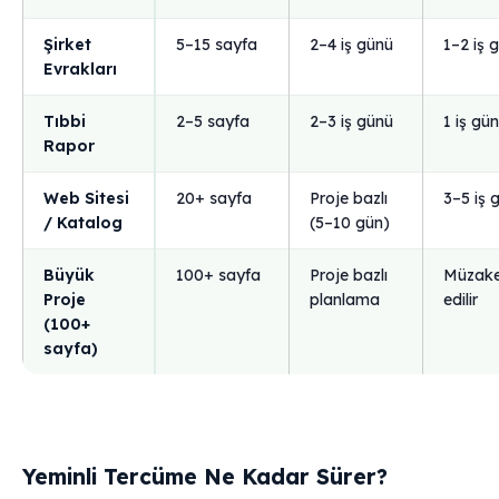
Şirket
5–15 sayfa
2–4 iş günü
1–2 iş 
Evrakları
Tıbbi
2–5 sayfa
2–3 iş günü
1 iş gü
Rapor
Web Sitesi
20+ sayfa
Proje bazlı
3–5 iş 
/ Katalog
(5–10 gün)
Büyük
100+ sayfa
Proje bazlı
Müzake
Proje
planlama
edilir
(100+
sayfa)
Yeminli Tercüme Ne Kadar Sürer?