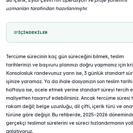
Bu içerik, Eylül Çeviri’nin operasyon ve proje yönetimi
uzmanları tarafından hazırlanmıştır.
İÇINDEKILER
Tercüme sürecinin kaç gün süreceğini bilmek, teslim
tarihlerinizi ve başvuru planınızı doğru yapmanız için kriti
Konsolosluk randevunuz yarın ise, 3 günlük standart sü
işinize yaramaz. Ya da ihale dosyanızın son teslim tarihi
haftaya ise, acele etmek yerine standart süreyi tercih 
maliyetten tasarruf edebilirsiniz. Ancak tercüme süresi t
rakam değil; belge uzunluğu, dil çifti, içerik türü ve ona
türüne göre değişir. Bu rehberde, 2025–2026 dönemind
gerçekçi teslimat sürelerini ve süreci hızlandırmanın yoll
anlatıyoruz.