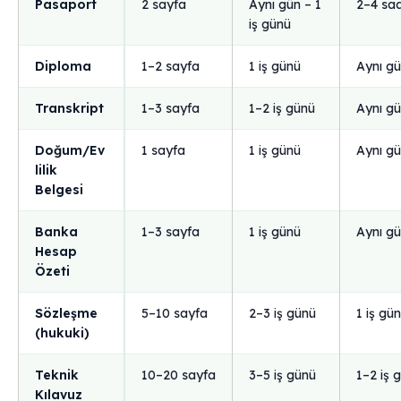
Pasaport
2 sayfa
Aynı gün – 1
2–4 sa
iş günü
Diploma
1–2 sayfa
1 iş günü
Aynı g
Transkript
1–3 sayfa
1–2 iş günü
Aynı g
Doğum/Ev
1 sayfa
1 iş günü
Aynı g
lilik
Belgesi
Banka
1–3 sayfa
1 iş günü
Aynı g
Hesap
Özeti
Sözleşme
5–10 sayfa
2–3 iş günü
1 iş gü
(hukuki)
Teknik
10–20 sayfa
3–5 iş günü
1–2 iş 
Kılavuz