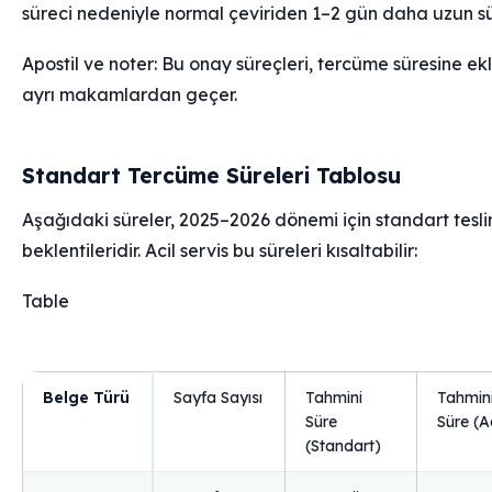
süreci nedeniyle normal çeviriden 1–2 gün daha uzun sür
Apostil ve noter: Bu onay süreçleri, tercüme süresine ekl
ayrı makamlardan geçer.
Standart Tercüme Süreleri Tablosu
Aşağıdaki süreler, 2025–2026 dönemi için standart tesl
beklentileridir. Acil servis bu süreleri kısaltabilir:
Table
Belge Türü
Sayfa Sayısı
Tahmini
Tahmin
Süre
Süre (Ac
(Standart)