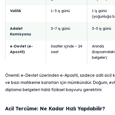
Valilik
1–3 iş günü
1 iş günü
(yoğunluğa b
Adalet
3–7 iş günü
3–5 iş günü
Komisyonu
e-Devlet (e-
Saatler içinde – 24
Anında
Apostil)
saat
(kapsamdaki
belgeler)
Önemli: e-Devlet üzerinden e-Apostil, sadece adli sicil 
ve bazı mahkeme kararları için mümkündür. Doğum, evli
diploma belgeleri hâlâ fiziksel başvuru gerektirir.
Acil Tercüme: Ne Kadar Hızlı Yapılabilir?