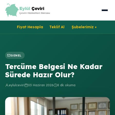
Fiyat Hesapla
Teklif Al
Şubelerimiz
GENEL
Tercüme Belgesi Ne Kadar
Sürede Hazır Olur?
eylulceviri
03 Haziran 2026
8 dk okuma