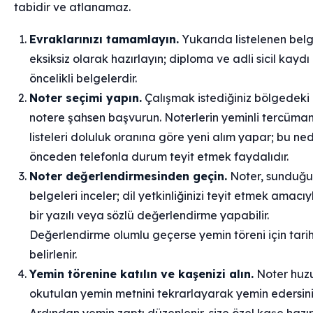
tabidir ve atlanamaz.
Evraklarınızı tamamlayın.
Yukarıda listelenen belg
eksiksiz olarak hazırlayın; diploma ve adli sicil kaydı
öncelikli belgelerdir.
Noter seçimi yapın.
Çalışmak istediğiniz bölgedeki 
notere şahsen başvurun. Noterlerin yeminli tercüma
listeleri doluluk oranına göre yeni alım yapar; bu ne
önceden telefonla durum teyit etmek faydalıdır.
Noter değerlendirmesinden geçin.
Noter, sunduğ
belgeleri inceler; dil yetkinliğinizi teyit etmek amacıy
bir yazılı veya sözlü değerlendirme yapabilir.
Değerlendirme olumlu geçerse yemin töreni için tari
belirlenir.
Yemin törenine katılın ve kaşenizi alın.
Noter huz
okutulan yemin metnini tekrarlayarak yemin edersini