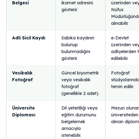
Belgesi
ikamet adresini
üzerinden ve
gösterir.
Nüfus
Müdürlüğünd
alınabilir.
Adli Sicil Kaydı
Sabıka kaydının
e-Devlet
bulunup
üzerinden ve
bulunmadığını
adliyelerden 
gösterir.
edilebilir.
Vesikalık
Güncel biyometrik
Fotoğraf
Fotoğraf
veya vesikalık
stüdyolarınd
fotoğraf
temin edilir.
(genellikle 2 adet).
Üniversite
Dil yeterliliği veya
Mezun oluna
Diploması
eğitim durumunu
üniversiteden
belgelemek
alınan diplom
amacıyla
istenebilir.