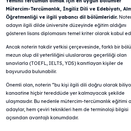
Yeminli tercüman olmak için en uygun bölümler
Mütercim-Tercümanlık, İngiliz Dili ve Edebiyatı, A
Öğretmenliği ve ilgili yabancı dil bölümleridir.
Noter
adayın ilgili dilde üniversite düzeyinde eğitim aldığını
gösteren lisans diplomasını temel kriter olarak kabul ed
Ancak noterin takdir yetkisi çerçevesinde, farklı bir bö
mezun olup dil yeterliliğini uluslararası geçerliliği olan
sınavlarla (TOEFL, IELTS, YDS) kanıtlayan kişiler de
başvuruda bulunabilir.
Önemli olan, noterin “bu kişi ilgili dili doğru olarak biliy
kanaatine hiçbir tereddüde yer kalmayacak şekilde
ulaşmasıdır. Bu nedenle mütercim-tercümanlık eğitimi 
adaylar, hem çeviri teknikleri hem de terminoloji bilgisi
açısından avantajlı konumdadır.