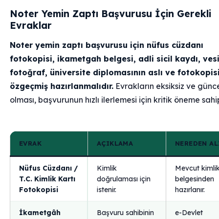
Noter Yemin Zaptı Başvurusu İçin Gerekli
Evraklar
Noter yemin zaptı başvurusu için nüfus cüzdanı
fotokopisi, ikametgah belgesi, adli sicil kaydı, ves
fotoğraf, üniversite diplomasının aslı ve fotokopisi
özgeçmiş hazırlanmalıdır.
Evrakların eksiksiz ve günc
olması, başvurunun hızlı ilerlemesi için kritik öneme sahip
EVRAK
AÇIKLAMA
NEREDEN AL
Nüfus Cüzdanı /
Kimlik
Mevcut kimli
T.C. Kimlik Kartı
doğrulaması için
belgesinden
Fotokopisi
istenir.
hazırlanır.
İkametgâh
Başvuru sahibinin
e-Devlet