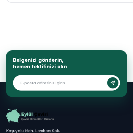
Belgenizi gönderin,
hemen teklifinizi alın
Koşuyolu Mah. Lambacı Sok.