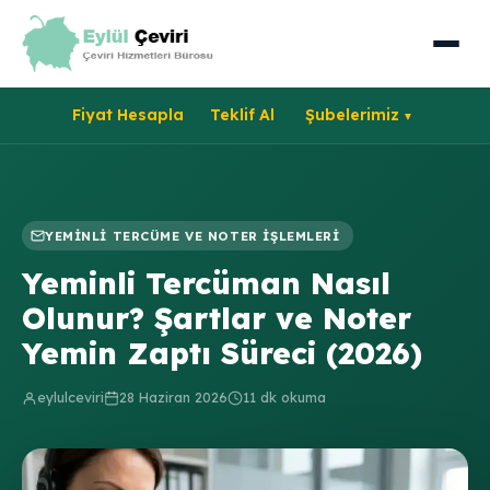
Fiyat Hesapla
Teklif Al
Şubelerimiz
YEMINLI TERCÜME VE NOTER İŞLEMLERI
Yeminli Tercüman Nasıl
Olunur? Şartlar ve Noter
Yemin Zaptı Süreci (2026)
eylulceviri
28 Haziran 2026
11 dk okuma