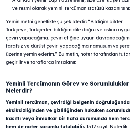
Ardından yemin zaptı düzenlenir, size özel kaşe hazırl
ve resmi olarak yeminli tercüman statüsü kazanırsını
Yemin metni genellikle şu şekildedir: “Bildiğim dilden
Türkçeye, Türkçeden bildiğim dile doğru ve aslına uyg
çeviri yapacağıma, çeviri etiğine uygun davranacağım
tarafsız ve dürüst çeviri yapacağıma namusum ve şere
üzerine yemin ederim.” Bu metin, noter tarafından tut
geçirilir ve taraflarca imzalanır.
Yeminli Tercümanın Görev ve Sorumluluklar
Nelerdir?
Yeminli tercüman, çevirdiği belgenin doğruluğunda
eksiksizliğinden ve gizliliğinden hukuken sorumlud
kasıtlı veya ihmalkar bir hata durumunda hem te
hem de noter sorumlu tutulabilir.
1512 sayılı Noterlik