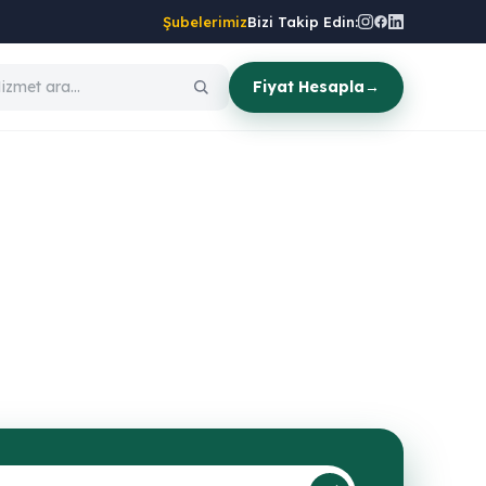
Şubelerimiz
Bizi Takip Edin:
Fiyat Hesapla
→