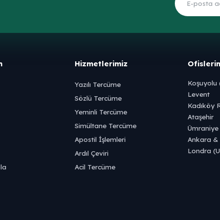
m
Hizmetlerimiz
Ofisleri
Koşuyolu 
Yazılı Tercüme
Levent
Sözlü Tercüme
Kadıköy R
Yeminli Tercüme
Ataşehir
Simültane Tercüme
Ümraniye
Apostil İşlemleri
Ankara & 
Londra (
Ardıl Çeviri
la
Acil Tercüme