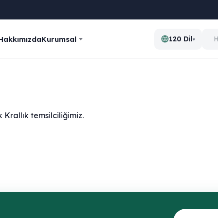
Hakkımızda
Kurumsal
120 Dil
▾
allık temsilciliğimiz.