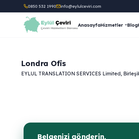
0850 532 1990
info@eylulceviri.com
Anasayfa
Hizmetler
Blog
Londra Ofis
EYLUL TRANSLATION SERVICES Limited, Birleşik Kr
Belgenizi gönderin,